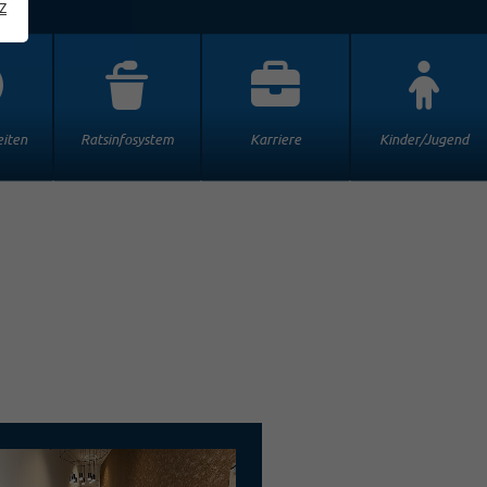
z
iten
Ratsinfosystem
Karriere
Kinder/Jugend