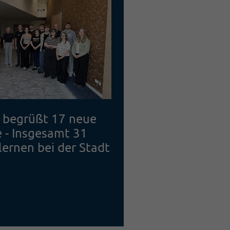
 begrüßt 17 neue
Vollsperrung 
 - Insgesamt 31
aufgrund von 
ernen bei der Stadt
Weiterlesen