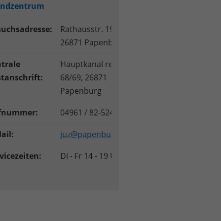
endzentrum
suchsadresse:
Rathausstr. 19,
26871 Papenburg
trale
Hauptkanal rechts
tanschrift:
68/69, 26871
Papenburg
fnummer:
04961 / 82-5244
ail:
juz@papenburg.de
vicezeiten:
Di - Fr 14 - 19 Uhr