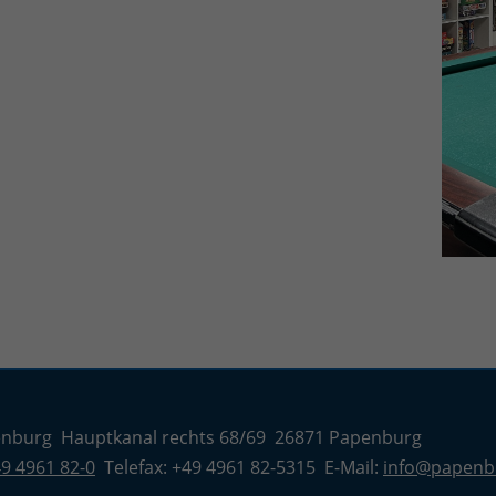
enburg Hauptkanal rechts 68/69 26871 Papenburg
9 4961 82-0
Telefax: +49 4961 82-5315 E-Mail:
info@papenb