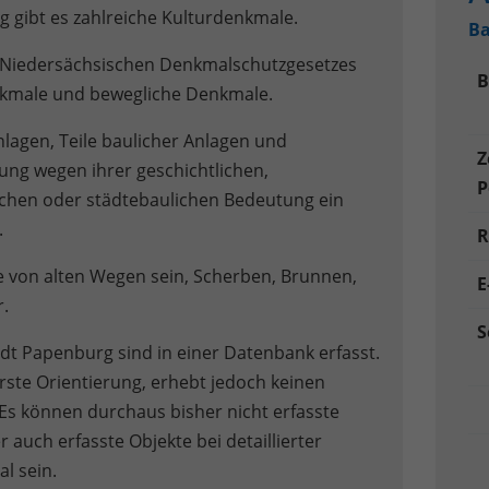
g gibt es zahlreiche Kulturdenkmale.
Ba
 Niedersächsischen Denkmalschutzgesetzes
B
kmale und bewegliche Denkmale.
lagen, Teile baulicher Anlagen und
Z
ung wegen ihrer geschichtlichen,
P
lichen oder städtebaulichen Bedeutung ein
.
R
von alten Wegen sein, Scherben, Brunnen,
E
.
S
dt Papenburg sind in einer Datenbank erfasst.
rste Orientierung, erhebt jedoch keinen
 Es können durchaus bisher nicht erfasste
uch erfasste Objekte bei detaillierter
l sein.