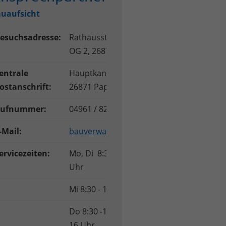
uaufsicht
esuchsadresse:
Rathausstr. 2 (neues Rathaus),
OG 2, 26871 Papenburg
entrale
Hauptkanal rechts 68/69,
ostanschrift:
26871 Papenburg
ufnummer:
04961 / 82-5146
-Mail:
bauverwaltung@papenburg.de
ervicezeiten:
Mo, Di 8:30 -12 Uhr und 14 - 16
Uhr
Mi 8:30 - 12 Uhr
Do 8:30 -12 Uhr und 14 -
16 Uhr