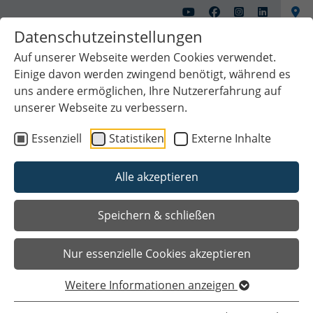
Datenschutzeinstellungen
Auf unserer Webseite werden Cookies verwendet.
Einige davon werden zwingend benötigt, während es
uns andere ermöglichen, Ihre Nutzererfahrung auf
unserer Webseite zu verbessern.
Essenziell
Statistiken
Externe Inhalte
Sie sind hier
Startseite
Bauen
Unsere Aufgabenbereiche
2016
Alle akzeptieren
Bekanntmachungen von
Speichern & schließen
Bauleitplänen und Satzungen -
Nur essenzielle Cookies akzeptieren
Archiv 2016
Bebauungsplan Nr. 10 „Molkereistraße“, 1.
Weitere Informationen anzeigen
Änderung, gemäß § 13a Baugesetzbuch