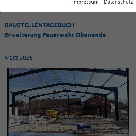
Impressum
|
Datenschutz
Baustellentagebuch Erweiterung Feuerwehr Obenende
03/2026
BAUSTELLENTAGEBUCH
Erweiterung Feuerwehr Obenende
März 2026