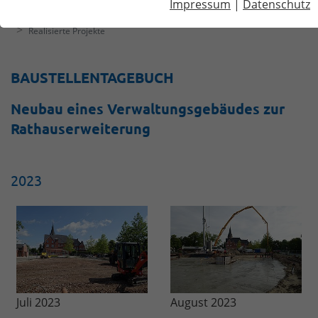
Impressum
|
Datenschutz
Baustellentagebuch Neubau Verwaltungsgebäude
Realisierte Projekte
BAUSTELLENTAGEBUCH
Neubau eines Verwaltungsgebäudes zur
Rathauserweiterung
2023
Juli 2023
August 2023