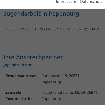
Impressum
|
Datenschutz
Jugendarbeit in Papenburg
DIESE DIENSTLEISTUNG FINDEN SIE IM OPEN R@THAUS
Ihre Ansprechpartner
Jugendzentrum
Besuchsadresse:
Rathausstr. 19, 26871
Papenburg
Zentrale
Hauptkanal rechts 68/69, 26871
Postanschrift:
Papenburg