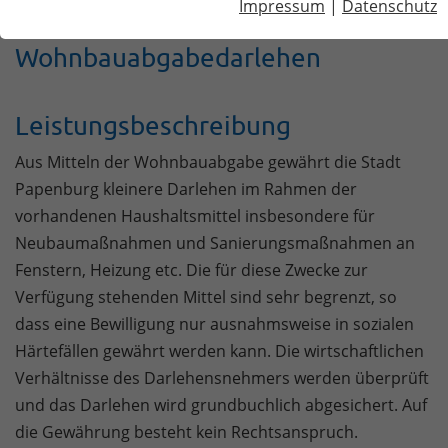
Impressum
|
Datenschutz
Wohnbauabgabedarlehen
Leistungsbeschreibung
Aus Mitteln der Wohnbauabgabe gewährt die Stadt
Papenburg kleinere Darlehen im Rahmen der
vorhandenen Haushaltsmittel insbesondere für
Neubaumaßnahmen und Sanierungsmaßnahmen an
Fenstern, Heizung etc. Die für diese Zwecke zur
Verfügung stehenden Mittel sind sehr begrenzt, so
dass eine Bewilligung nur ausnahmsweise in sozialen
Härtefällen gewährt werden kann. Die wirtschaftlichen
Verhältnisse des Darlehensnehmers werden überprüft
und das Darlehen wird grundbuchlich abgesichert. Auf
die Gewährung besteht kein Rechtsanspruch.