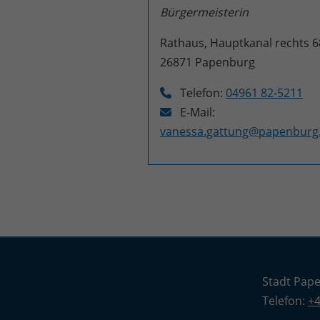
Bürgermeisterin
Rathaus, Hauptkanal rechts 6
26871
Papenburg
Telefon:
04961 82-5211
E-Mail:
vanessa.gattung@papenburg
Stadt Pap
Telefon:
+4