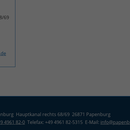
8/69
.de
enburg Hauptkanal rechts 68/69 26871 Papenburg
9 4961 82-0
Telefax: +49 4961 82-5315 E-Mail:
info@papenb