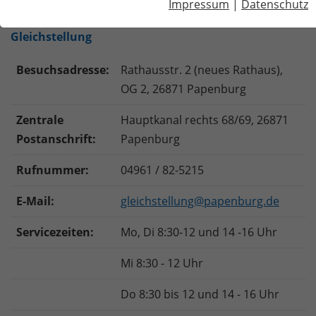
Impressum
|
Datenschutz
Gleichstellung
Besuchsadresse:
Rathausstr. 2 (neues Rathaus),
OG 2, 26871 Papenburg
Zentrale
Hauptkanal rechts 68/69, 26871
Postanschrift:
Papenburg
Rufnummer:
04961 / 82-5215
E-Mail:
gleichstellung@papenburg.de
Servicezeiten:
Mo, Di 8:30-12 und 14 -16 Uhr
Mi 8:30 - 12 Uhr
Do 8:30 bis 12 und 14 - 16 Uhr