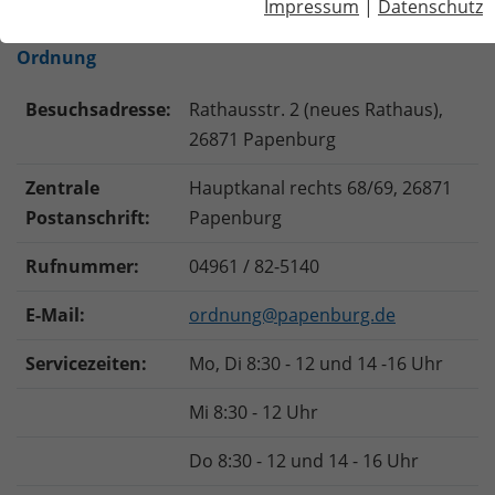
Impressum
|
Datenschutz
Ordnung
Besuchsadresse:
Rathausstr. 2 (neues Rathaus),
26871 Papenburg
Zentrale
Hauptkanal rechts 68/69, 26871
Postanschrift:
Papenburg
Rufnummer:
04961 / 82-5140
E-Mail:
ordnung@papenburg.de
Servicezeiten:
Mo, Di 8:30 - 12 und 14 -16 Uhr
Mi 8:30 - 12 Uhr
Do 8:30 - 12 und 14 - 16 Uhr