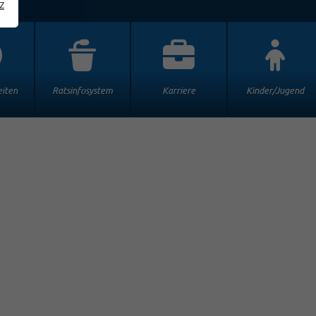
z
iten
Ratsinfosystem
Karriere
Kinder/Jugend