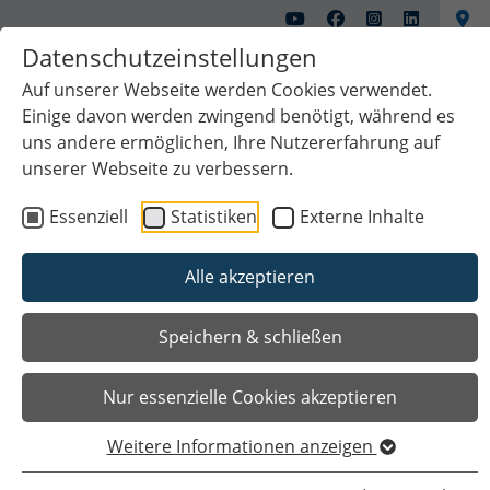
Datenschutzeinstellungen
Auf unserer Webseite werden Cookies verwendet.
Einige davon werden zwingend benötigt, während es
uns andere ermöglichen, Ihre Nutzererfahrung auf
unserer Webseite zu verbessern.
Essenziell
Statistiken
Externe Inhalte
Alle akzeptieren
Das Wichtigste auf einen Blick
Speichern & schließen
Nur essenzielle Cookies akzeptieren
Weitere Informationen anzeigen
Sie sind hier
Startseite
Planen & Klima
Klima und Umwelt
Klimaschutz
Infoveranstaltung zur kommunalen Wärmeplanung