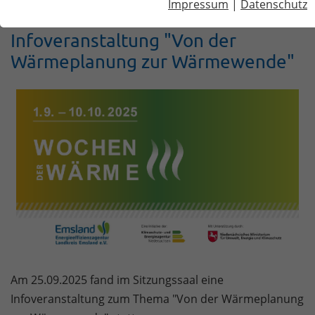
Impressum
|
Datenschutz
Infoveranstaltung "Von der
Wärmeplanung zur Wärmewende"
Am 25.09.2025 fand im Sitzungssaal eine
Infoveranstaltung zum Thema "Von der Wärmeplanung