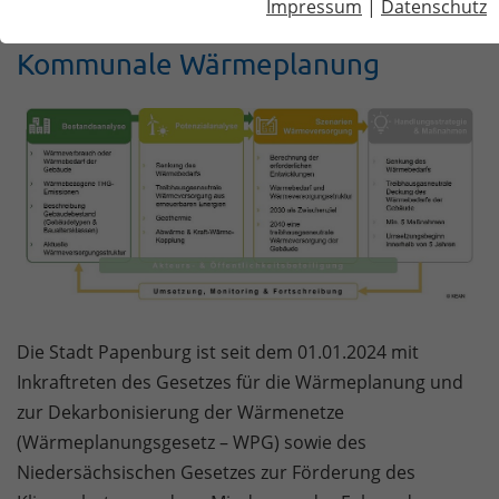
Impressum
|
Datenschutz
Kommunale Wärmeplanung
Die Stadt Papenburg ist seit dem 01.01.2024 mit
Inkraftreten des Gesetzes für die Wärmeplanung und
zur Dekarbonisierung der Wärmenetze
(Wärmeplanungsgesetz – WPG) sowie des
Niedersächsischen Gesetzes zur Förderung des