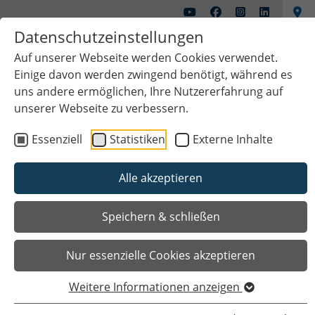
Datenschutzeinstellungen
Auf unserer Webseite werden Cookies verwendet.
Einige davon werden zwingend benötigt, während es
uns andere ermöglichen, Ihre Nutzererfahrung auf
unserer Webseite zu verbessern.
Essenziell
Statistiken
Externe Inhalte
Alle akzeptieren
Das Wichtigste auf einen Blick
Speichern & schließen
Nur essenzielle Cookies akzeptieren
Weitere Informationen anzeigen
Sie sind hier
Startseite
Planen & Klima
Klima und Umwelt
Klimaschutz
Kommunale Wärmeplanung