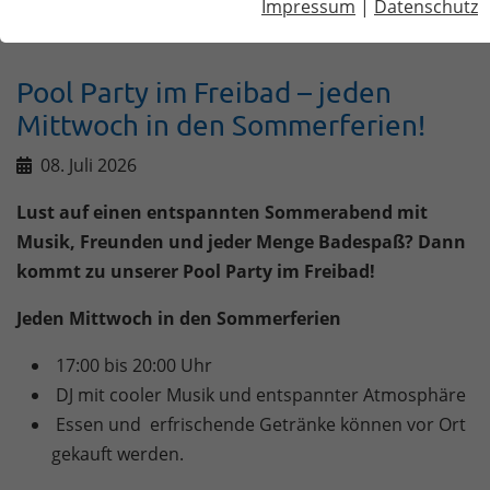
Impressum
|
Datenschutz
Pool Party im Freibad – jeden Mittwoch in den Sommerferien!
Pool Party im Freibad – jeden
Mittwoch in den Sommerferien!
08. Juli 2026
Lust auf einen entspannten Sommerabend mit
Musik, Freunden und jeder Menge Badespaß? Dann
kommt zu unserer Pool Party im Freibad!
Jeden Mittwoch in den Sommerferien
17:00 bis 20:00 Uhr
DJ mit cooler Musik und entspannter Atmosphäre
Essen und erfrischende Getränke können vor Ort
gekauft werden.