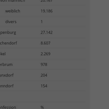
von männlich
20.167
eiblich
19.186
ivers
1
apenburg
27.142
schendorf
8.607
kel
2.269
erbrum
978
unxdorf
204
enndorf
154
nfession
%