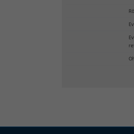
Rö
Ev
Ev
re
O