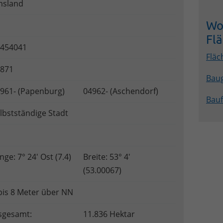
msland
Wo
Fl
454041
Fläc
871
Bau
961- (Papenburg)
04962- (Aschendorf)
Bauf
lbstständige Stadt
nge: 7° 24' Ost (7.4)
Breite: 53° 4'
(53.00067)
bis 8 Meter über NN
sgesamt:
11.836 Hektar