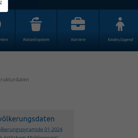
z
iten
Ratsinfosystem
Karriere
Kinder/Jugend
trukturdaten
völkerungsdaten
lkerungspyramide 01-2024
h örtlichem Meldewesen)