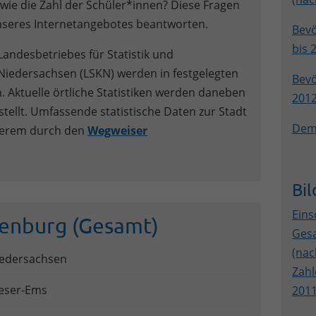
 wie die Zahl der Schüler*innen? Diese Fragen
unseres Internetangebotes beantworten.
Bevö
bis 
Landesbetriebes für Statistik und
iedersachsen (LSKN) werden in festgelegten
Bevö
n. Aktuelle örtliche Statistiken werden daneben
2012
tellt. Umfassende statistische Daten zur Stadt
Demo
derem durch den
Wegweiser
Bi
Eins
penburg (Gesamt)
Gesa
(nac
edersachsen
Zahl
eser-Ems
201