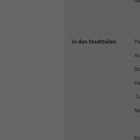
da
w
d
in den Stadtteilen
P
A
Bo
H
T
N
Ko