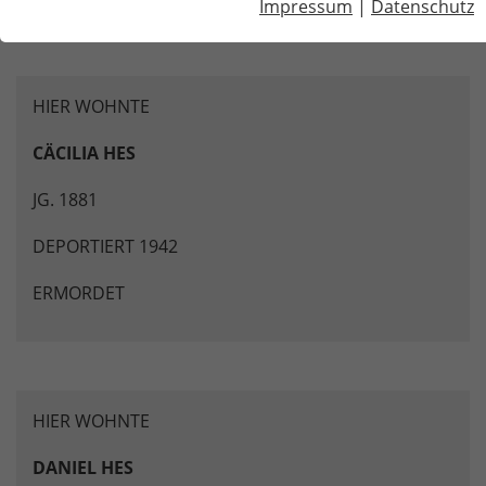
Impressum
|
Datenschutz
Hauptkanal links 68 (gegenüber Rathaus)
HIER WOHNTE
CÄCILIA HES
JG. 1881
DEPORTIERT 1942
ERMORDET
HIER WOHNTE
DANIEL HES