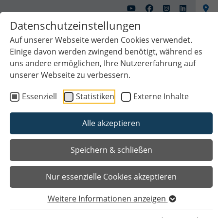
Datenschutzeinstellungen
Auf unserer Webseite werden Cookies verwendet.
Einige davon werden zwingend benötigt, während es
uns andere ermöglichen, Ihre Nutzererfahrung auf
unserer Webseite zu verbessern.
Essenziell
Statistiken
Externe Inhalte
Alle akzeptieren
Das Wichtigste auf einen Blick
Speichern & schließen
Nur essenzielle Cookies akzeptieren
Weitere Informationen anzeigen
Sie sind hier
Startseite
Unsere Stadt
Über uns
Daten & Geschichte
Stolpersteine im Stadtgebiet