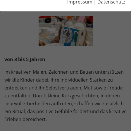
Impressum
|
Datenschutz
Pinsel, Klecks & Co
von 3 bis 5 Jahren
Im kreativen Malen, Zeichnen und Bauen unterstützen
wir die Kinder dabei, ihre individuellen Stärken zu
entdecken und ihr Selbstvertrauen, Mut sowie Freude
zu entfalten. Durch kleine Kurzgeschichten, in denen
liebevolle Tierhelden auftreten, schaffen wir zusätzlich
ein Ritual, das positive Gefühle fördert und das kreative
Erleben bereichert.