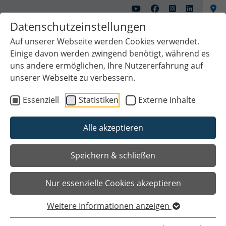
Datenschutzeinstellungen
Auf unserer Webseite werden Cookies verwendet.
Einige davon werden zwingend benötigt, während es
uns andere ermöglichen, Ihre Nutzererfahrung auf
unserer Webseite zu verbessern.
Essenziell
Statistiken
Externe Inhalte
Alle akzeptieren
Speichern & schließen
Nur essenzielle Cookies akzeptieren
Sie sind hier
Startseite
Kultur & Freizeit
Kunstschule Zinnober
Projekte
Äpfel - 2016 bis 2018
Weitere Informationen anzeigen