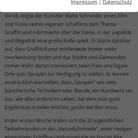
Impressum
|
Datenschutz
Graffiti Kunst Projekt
Vorab zeigte der Künstler Malte Schneider einen Film
und Fotos seines eigenen Schaffens zum Thema
Graffiti und informierte über die Szene, in der Legalität
und Illegalität eine große Rolle spielt. Er klärte darüber
auf, dass Graffiti-Kunst mittlerweile immer mehr
Anerkennung findet und das Städte und Gemeinden
immer mehr daran interessiert seien freie und legale
Orte zum Sprayen zur Verfügung zu stellen. Er konnte
eindrücklich klarstellen, dass „Sprayen“ wie viele
künstlerische Techniken oder Berufe, ein Handwerk sei,
das, wie alles andere im Leben, bei dem man gute
Ergebnisse erzielen möchte, geübt werden muss.
In der ersten Woche trafen sich die 20 jugendlichen
Teilnehmenden in der „Kesselschmiede“, einer riesigen
ehemaligen Schiffbau-Industriehalle im Forum Alte