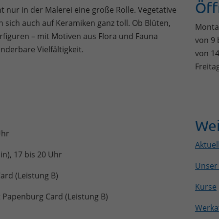
Öff
 nur in der Malerei eine große Rolle. Vegetative
sich auch auf Keramiken ganz toll. Ob Blüten,
Monta
erfiguren – mit Motiven aus Flora und Fauna
von 9 
derbare Vielfältigkeit.
von 14
Freita
Wei
Uhr
Aktuel
n), 17 bis 20 Uhr
Unser
ard (Leistung B)
Kurse
t Papenburg Card (Leistung B)
Werkat