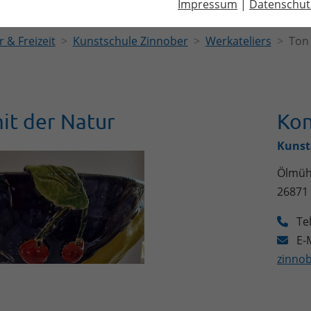
Impressum
|
Datenschut
r & Freizeit
Kunstschule Zinnober
Werkateliers
Ton 
it der Natur
Kon
Kunst
Ölmüh
26871
Te
E-M
zinno