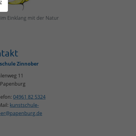
z
im Einklang mit der Natur
takt
schule Zinnober
lenweg 11
Papenburg
lefon:
04961 82 5324
ail:
kunstschule-
ber@papenburg.de