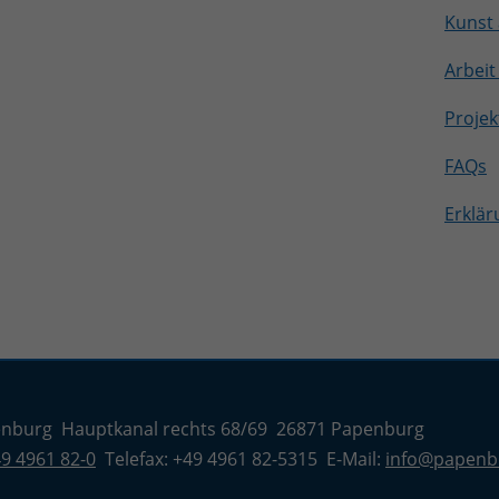
Kunst 
Arbeit
Projek
FAQs
Erklär
enburg Hauptkanal rechts 68/69 26871 Papenburg
9 4961 82-0
Telefax: +49 4961 82-5315 E-Mail:
info@papenb