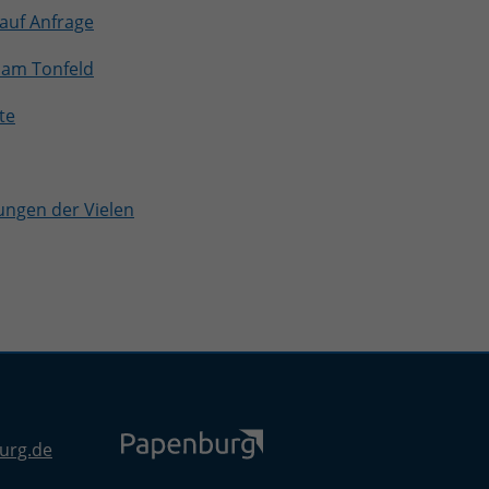
auf Anfrage
 am Tonfeld
te
ungen der Vielen
urg.de