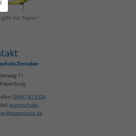
z
geht mit Papier?
takt
schule Zinnober
lenweg 11
Papenburg
lefon:
04961 82 5324
ail:
kunstschule-
ber@papenburg.de