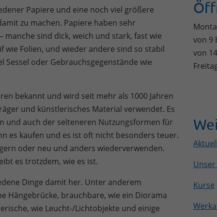
Öff
edener Papiere und eine noch viel größere
damit zu machen. Papiere haben sehr
Monta
– manche sind dick, weich und stark, fast wie
von 9 
f wie Folien, und wieder andere sind so stabil
von 14
iel Sessel oder Gebrauchsgegenstände wie
Freita
ahren bekannt und wird seit mehr als 1000 Jahren
träger und künstlerisches Material verwendet. Es
Wei
eren und auch der selteneren Nutzungsformen für
 es kaufen und es ist oft nicht besonders teuer.
Aktuel
agern oder neu und anders wiederverwenden.
ibt es trotzdem, wie es ist.
Unser
hiedene Dinge damit her. Unter anderem
Kurse
eine Hängebrücke, brauchbare, wie ein Diorama
Werkat
erische, wie Leucht-/Lichtobjekte und einige