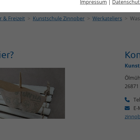
Impressum
|
Datenschut
r & Freizeit
Kunstschule Zinnober
Werkateliers
Was 
ier?
Kon
Kunst
Ölmüh
26871
Te
E-M
zinno